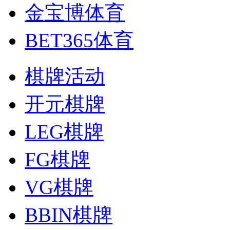
金宝博体育
BET365体育
棋牌活动
开元棋牌
LEG棋牌
FG棋牌
VG棋牌
BBIN棋牌