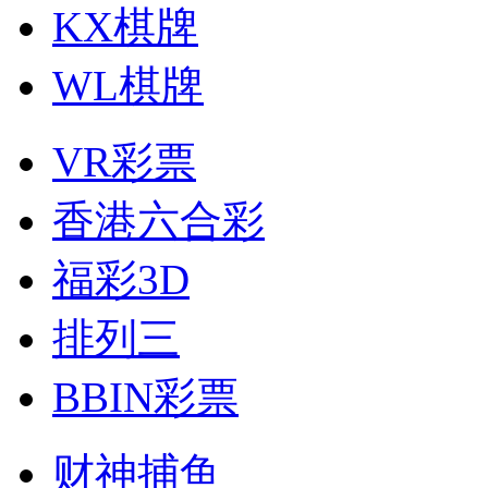
KX棋牌
WL棋牌
VR彩票
香港六合彩
福彩3D
排列三
BBIN彩票
财神捕鱼