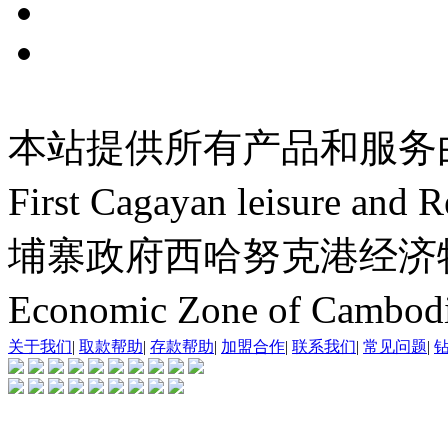
本站提供所有产品和服务
First Cagayan leisure and
埔寨政府西哈努克港经济特区Siha
Economic Zone of Ca
关于我们
|
取款帮助
|
存款帮助
|
加盟合作
|
联系我们
|
常见问题
|
钻