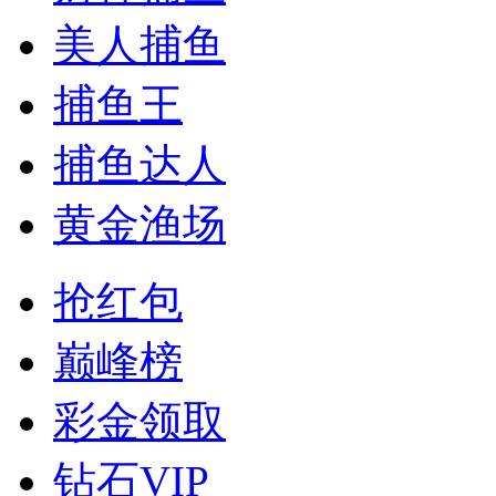
美人捕鱼
捕鱼王
捕鱼达人
黄金渔场
抢红包
巅峰榜
彩金领取
钻石VIP